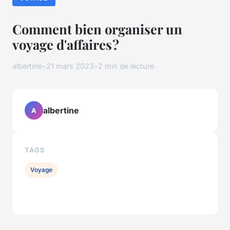
Comment bien organiser un
voyage d'affaires ?
albertine
•
21 mars 2023
•
2 min de lecture
albertine
A
TAGS
Voyage