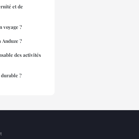
rnité et de
n voyage ?
à Anduze ?
sable des activités
 durable ?
t