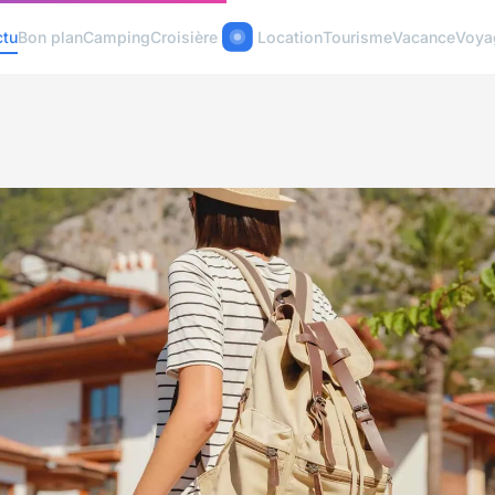
ctu
Bon plan
Camping
Croisière
Location
Tourisme
Vacance
Voya