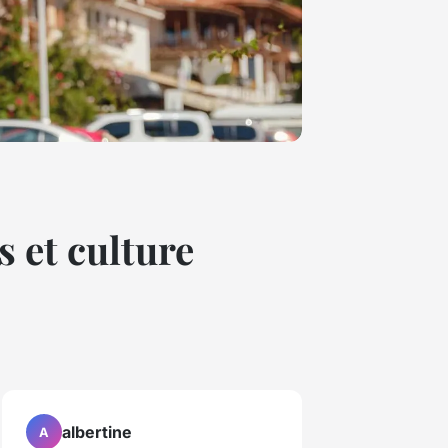
 et culture
albertine
A