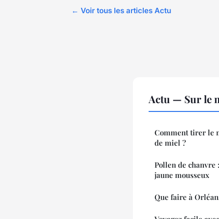
← Voir tous les articles Actu
Actu — Sur le 
Comment tirer le m
de miel ?
Pollen de chanvre : 
jaune mousseux
Que faire à Orléan
Voyagez facile avec