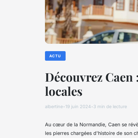
ACTU
Découvrez Caen :
locales
albertine
•
19 juin 2024
•
3 min de lecture
Au cœur de la Normandie, Caen se révèl
les pierres chargées d'histoire de son c