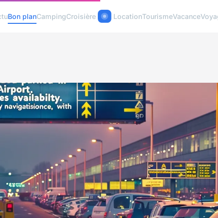
ctu
Bon plan
Camping
Croisière
Location
Tourisme
Vacance
Voya