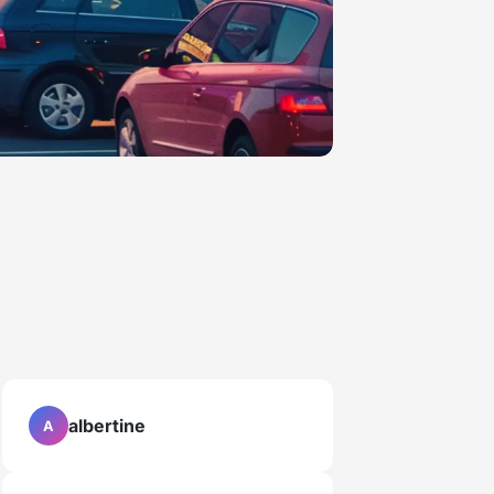
albertine
A