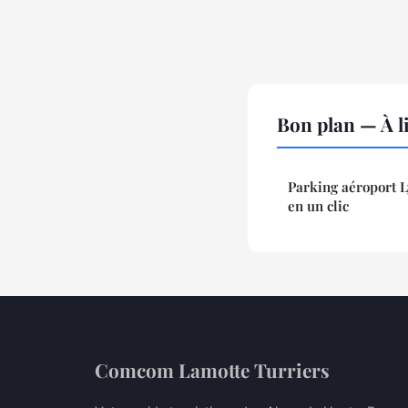
Bon plan — À l
Parking aéroport L
en un clic
Comcom Lamotte Turriers